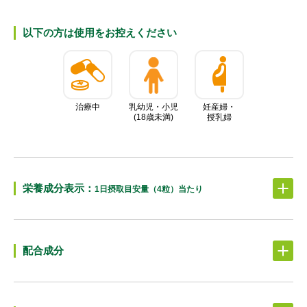
以下の⽅は使⽤をお控えください
治療中
乳幼児・小児
妊産婦・
(18歳未満)
授乳婦
栄養成分表⽰：
1日摂取目安量（4粒）当たり
配合成分