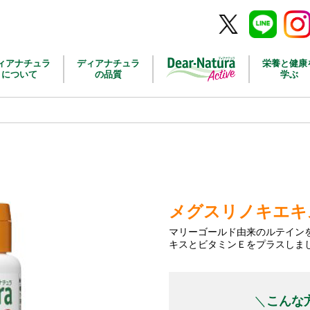
Twitter
Line
Inst
ィアナチュラ
ディアナチュラ
栄養と健康
について
の品質
学ぶ
メグスリノキエキ
マリーゴールド由来のルテイン
キスとビタミンＥをプラスしま
こんな