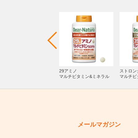
ブルーベリー×ルテイン＋マ
29アミノ
ストロン
ルチビタミン
マルチビタミン&ミネラル
マルチビ
メールマガジン