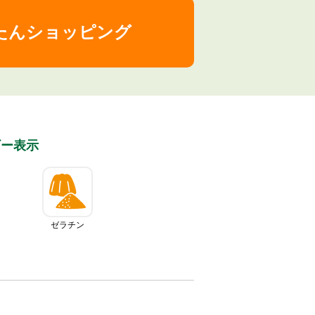
たんショッピング
ギー表⽰
ゼラチン