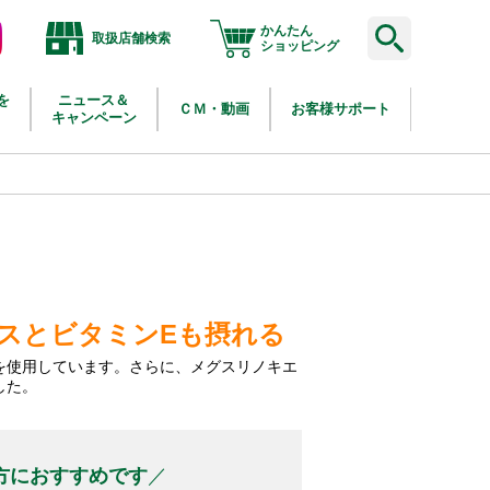
かんたん
取扱店舗検索
agram
ショッピング
を
ニュース＆
ＣＭ・動画
お客様サポート
キャンペーン
スとビタミンEも摂れる
を使用しています。さらに、メグスリノキエ
した。
方におすすめです