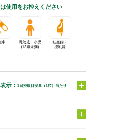
⽅は使⽤をお控えください
療中
乳幼児・小児
妊産婦・
(18歳未満)
授乳婦
分表⽰：
1日摂取目安量（1粒）当たり
分