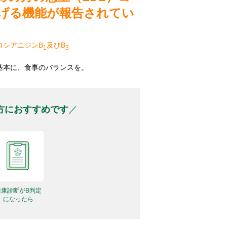
げる機能が報告されてい
ロシアニジンB
及びB
1
3
基本に、食事のバランスを。
方におすすめです
健康診断がB判定
になったら