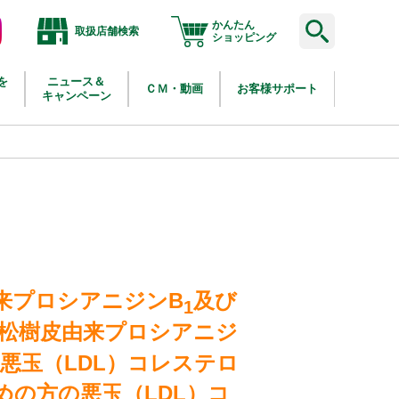
かんたん
取扱店舗検索
agram
ショッピング
を
ニュース＆
ＣＭ・動画
お客様サポート
キャンペーン
来プロシアニジンB
及び
1
松樹皮由来プロシアニジ
悪玉（LDL）コレステロ
めの方の悪玉（LDL）コ