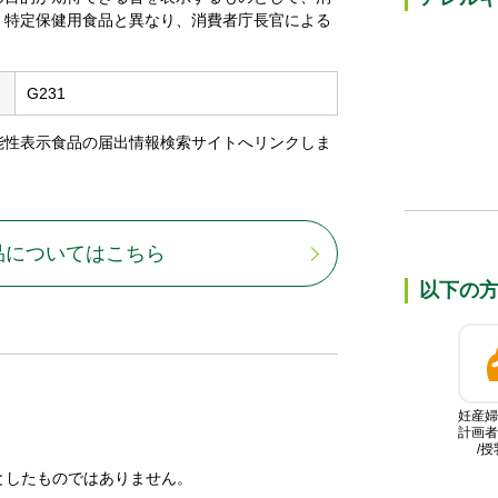
、特定保健⽤⾷品と異なり、消費者庁⻑官による
G231
能性表⽰⾷品の届出情報検索サイトへリンクしま
品についてはこちら
以下の
妊産婦
計画者
/授
としたものではありません。