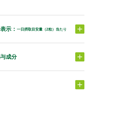
分表示：
一日摂取目安量（2粒）当たり
関与成分