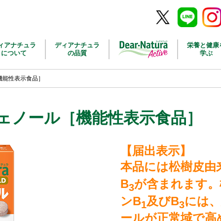
Twitter
Line
Inst
ィアナチュラ
ディアナチュラ
栄養と健康
について
の品質
学ぶ
機能性表示食品］
ェノール［機能性表示食品］
【届出表示】
本品には松樹皮由
B
が含まれます。
3
ンB
及びB
には、
1
3
ールが正常域で高