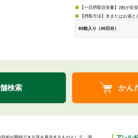
【一日摂取目安量】2粒が目
【摂取方法】水またはお湯と
60粒入り（30日分）
舗検索
かん
アレル
の⽬的が期待できる旨を表⽰するものとして、消