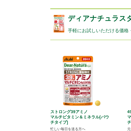
ディアナチュラス
手軽にお試しいただける価格
ストロング39アミノ
4
マルチビタミン＆ミネラル[パウ
マ
チタイプ]
チ
忙しい毎日を送る方へ
元