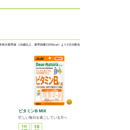
等表示基準値（18歳以上、基準熱量2200kcal）より1日分配合
ビタミンB MIX
忙しい毎日を過ごしている方へ