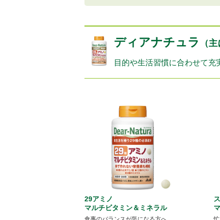
ディアナチュラ
（主
目的や生活習慣に合わせて充
29アミノ
ス
マルチビタミン＆ミネラル
食事のバランスが気になる方へ
忙