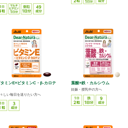
タミンE×ビタミンC・β-カロテ
葉酸×鉄・カルシウム
ン
妊娠・授乳中の方へ
々しい毎日を送りたい方へ