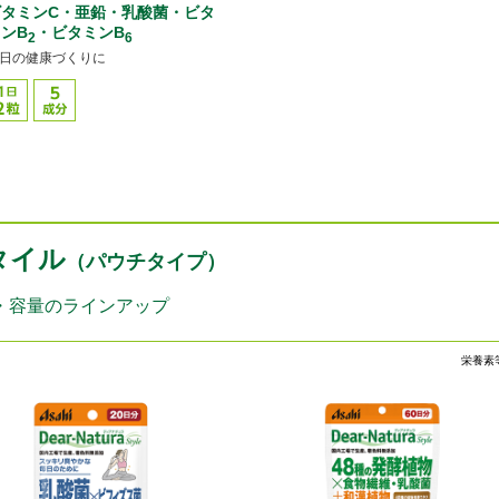
ビタミンC・亜鉛・乳酸菌・ビタ
ンB
・ビタミンB
2
6
日の健康づくりに
タイル
（パウチタイプ）
・容量のラインアップ
栄養素