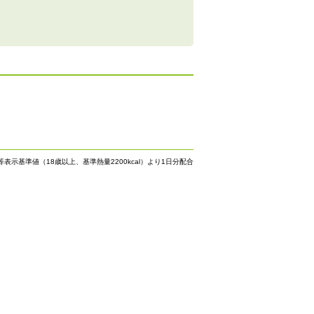
等表示基準値（18歳以上、基準熱量2200kcal）より1日分配合