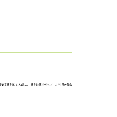
等表示基準値（18歳以上、基準熱量2200kcal）より1日分配合