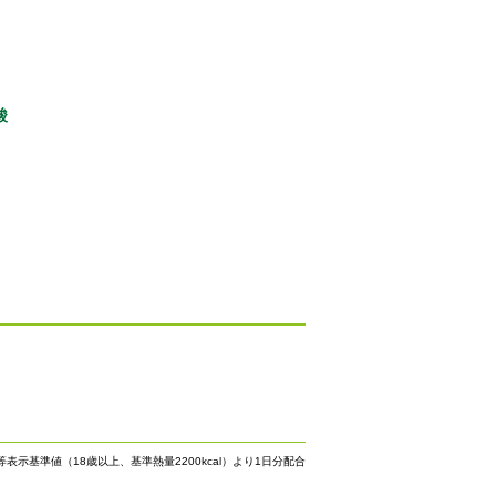
酸
等表示基準値（18歳以上、基準熱量2200kcal）より1日分配合