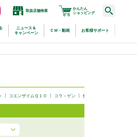
かんたん
取扱店舗検索
agram
ショッピング
を
ニュース＆
ＣＭ・動画
お客様サポート
キャンペーン
ン
コエンザイムＱ１０
コラ－ゲン
食物繊維・野菜
大豆イソ