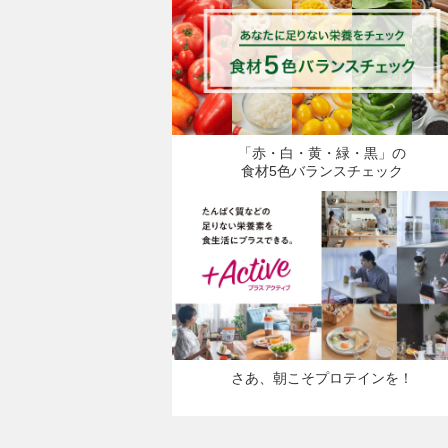
「赤・白・黄・緑・黒」の
食材5色バランスチェック
さあ、朝こそプロテインを！