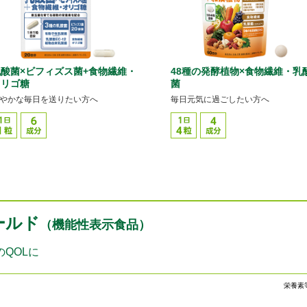
酸菌×ビフィズス菌+食物繊維・
48種の発酵植物×食物繊維・乳
オリゴ糖
菌
やかな毎日を送りたい方へ
毎日元気に過ごしたい方へ
ールド
（機能性表示食品）
QOLに
栄養素