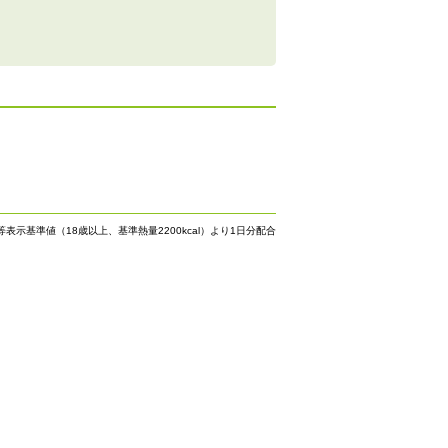
等表示基準値（18歳以上、基準熱量2200kcal）より1日分配合