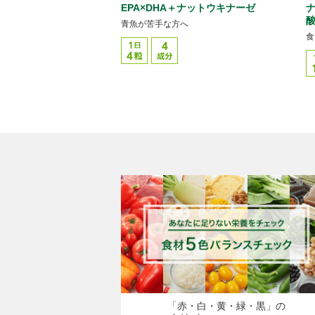
EPA×DHA＋ナットウキナーゼ
ナ
酸
青魚が苦手な方へ
食
「赤・白・黄・緑・黒」の