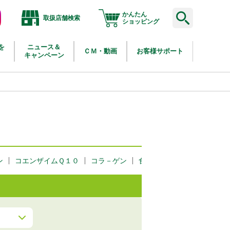
かんたん
取扱店舗検索
agram
ショッピング
を
ニュース＆
ＣＭ・動画
お客様サポート
キャンペーン
ン
コエンザイムＱ１０
コラ－ゲン
食物繊維・野菜
大豆イソ