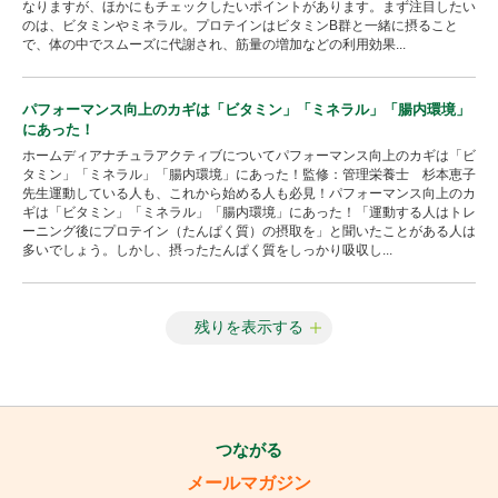
なりますが、ほかにもチェックしたいポイントがあります。まず注目したい
のは、ビタミンやミネラル。プロテインは
ビタミンB
群と一緒に摂ること
で、体の中でスムーズに代謝され、筋量の増加などの利用効果...
パフォーマンス向上のカギは「ビタミン」「ミネラル」「腸内環境」
にあった！
ホームディアナチュラアクティブについてパフォーマンス向上のカギは「ビ
タミン」「ミネラル」「腸内環境」にあった！監修：管理栄養士 杉本恵子
先生運動している人も、これから始める人も必見！パフォーマンス向上のカ
ギは「ビタミン」「ミネラル」「腸内環境」にあった！「運動する人はトレ
ーニング後にプロテイン（たんぱく質）の摂取を」と聞いたことがある人は
多いでしょう。しかし、摂ったたんぱく質をしっかり吸収し...
残りを表示する
つながる
メールマガジン