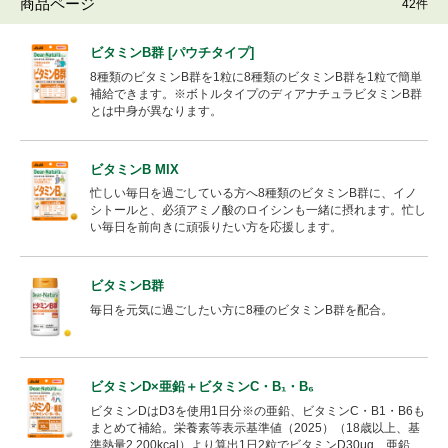
商品ページ
42件
ビタミンB
群 [パウチタイプ]
8種類の
ビタミンB
群を1粒に8種類の
ビタミンB
群を1粒で簡単
補給できます。※ボトルタイプのディアナチュラ
ビタミンB
群
とは中身が異なります。
ビタミンB
MIX
忙しい毎日を過ごしている方へ8種類の
ビタミンB
群に、イノ
シトールと、必須アミノ酸のロイシンも一緒に摂れます。忙し
い毎日を前向きに頑張りたい方を応援します。
ビタミンB
群
毎日を元気に過ごしたい方に8種の
ビタミンB
群を配合。
ビタミンD×亜鉛＋ビタミンC・B₁・B₆
ビタミンDはD3を使用1日分※の亜鉛、ビタミンC・B1・B6も
まとめて補給。栄養素等表示基準値（2025）（18歳以上、基
準熱量2,200kcal）より算出1日2粒でビタミンD30μg、亜鉛