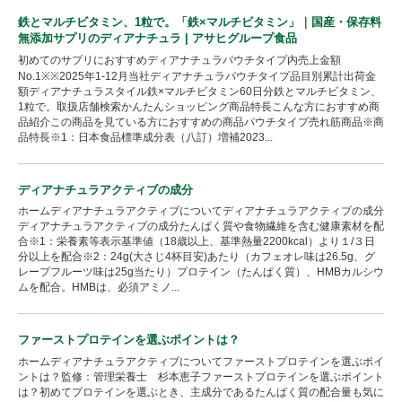
鉄とマルチビタミン、1粒で。「鉄×マルチビタミン」｜国産・保存料
無添加サプリのディアナチュラ | アサヒグループ食品
初めてのサプリにおすすめディアナチュラパウチタイプ内売上金額
No.1※※2025年1-12月当社ディアナチュラパウチタイプ品目別累計出荷金
額ディアナチュラスタイル鉄×マルチビタミン60日分鉄とマルチビタミン、
1粒で。取扱店舗検索かんたんショッピング商品特長こんな方におすすめ商
品紹介この商品を見ている方におすすめの商品パウチタイプ売れ筋商品※商
品特長※1：日本食品標準成分表（八訂）増補2023...
ディアナチュラアクティブの成分
ホームディアナチュラアクティブについてディアナチュラアクティブの成分
ディアナチュラアクティブの成分たんぱく質や食物繊維を含む健康素材を配
合※1：栄養素等表示基準値（18歳以上、基準熱量2200kcal）より１/３日
分以上を配合※2：24g(大さじ4杯目安)あたり（カフェオレ味は26.5g、グ
レープフルーツ味は25g当たり）プロテイン（たんぱく質）、HMBカルシウ
ムを配合。HMBは、必須アミノ...
ファーストプロテインを選ぶポイントは？
ホームディアナチュラアクティブについてファーストプロテインを選ぶポイ
ントは？監修：管理栄養士 杉本恵子ファーストプロテインを選ぶポイント
は？初めてプロテインを選ぶとき、主成分であるたんぱく質の配合量も気に