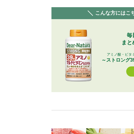
こんな方にはこ
毎
まと
アミノ酸・ビタ
～ストロング3