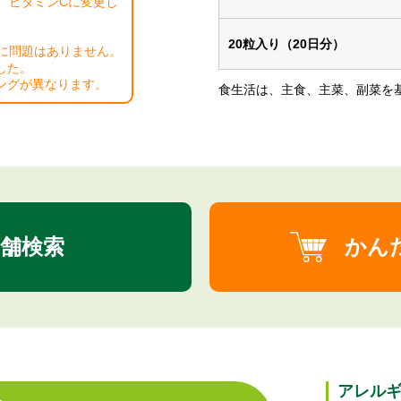
、ビタミンCに変更し
20粒入り（20日分）
に問題はありません。
した。
ングが異なります。
⾷⽣活は、主⾷、主菜、副菜を
舗検索
かん
アレル