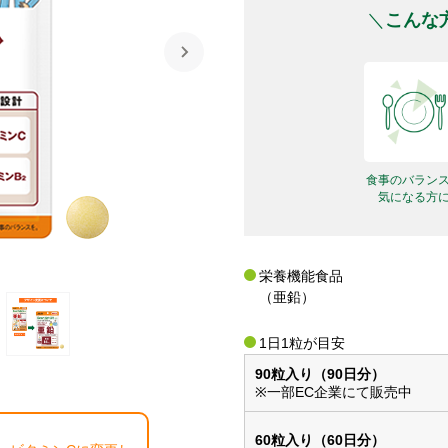
こんな
食事のバラン
気になる方
栄養機能⾷品
（亜鉛）
1日1粒が目安
90粒入り（90日分）
※一部EC企業にて販売中
60粒入り（60日分）