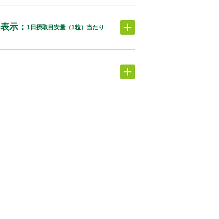
分表⽰：
1日摂取目安量（1粒）当たり