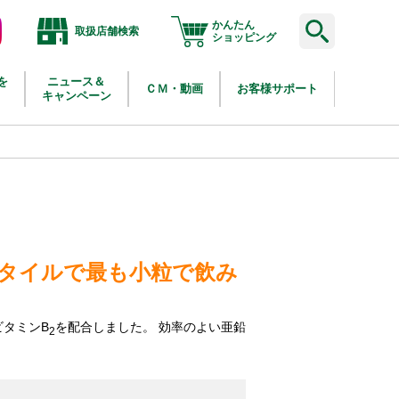
かんたん
取扱店舗検索
agram
ショッピング
を
ニュース＆
ＣＭ・動画
お客様サポート
キャンペーン
タイルで最も小粒で飲み
ビタミンB
を配合しました。
効率のよい亜鉛
2